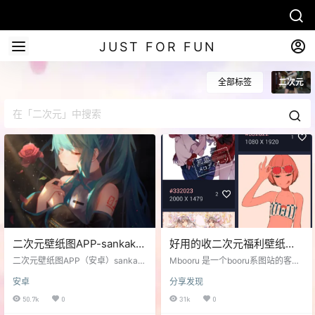
JUST FOR FUN
全部标签
二次元
二次元壁纸图APP-sankaku
好用的收二次元福利壁纸图
图站
APP-Mbooru萌妹图站
二次元壁纸图APP（安卓）sankak
Mbooru 是一个booru系图站的客户
u图站，可以找到各种知名画师的精
端。支持yandere konachan等二次
安卓
分享发现
美作品。
元图站。是一个收壁纸图的好软
件。 内置了几个图站实际就够用
50.7k
0
31k
0
了，当然你也可以自己添加其他的b