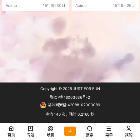
ooru系图站。 下载 1：自己去各手
Acirno
15年9月30日
Acirno
15年9月26日
机下载市场下载 2：链接：https://p
an.baidu.com/s/1gdm7oXH 密码：
xffo 有添加的站点账号的还可以直
接登陆收藏图片。
Copyright © 2026
JUST FOR FUN
鄂ICP备16003636号-2
鄂公网安备 42088102000089
查询 146 次，耗时 0.2160 秒
首页
专题
导航
搜索
菜单
我的