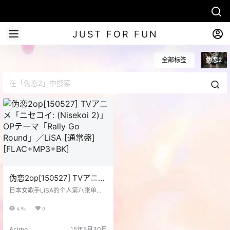
JUST FOR FUN
全部标签
伪恋2
伪恋2op[150527] TVアニメ
「ニセコイ: (Nisekoi 2)」
日本女歌手LiSA的个人第八张单曲
OPテーマ「Rally Go
「Rally Go Round」于今年5月27日
公开发售，这也是她的最新专辑「L
Round」／LiSA [通常盤]
4.9k
0
auncher」博得好评后的又一张大
[FLAC+MP3+BK]
碟。主题曲的歌词会由LiSA和古屋
Acirno
15年5月30日