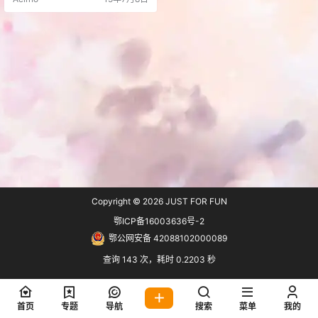
的另一选择！ 早期 Google Apps for
Work 提供站长免费申请，让我们可
以轻鬆设定自己的网域名称，并利
用它来连结邮件、云端硬碟等等的
Google 相关资源，后来 Google…
Copyright © 2026
JUST FOR FUN
鄂ICP备16003636号-2
鄂公网安备 42088102000089
查询 143 次，耗时 0.2203 秒
首页
专题
导航
搜索
菜单
我的