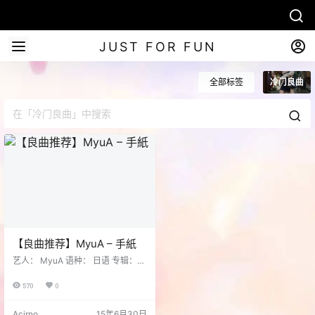
JUST FOR FUN
全部标签
冷门良曲
【良曲推荐】MyuA – 手紙
艺人： MyuA 语种： 日语 专辑：2
4 唱片公司： BLACK BEAT 发行时
间： 2013年08月07日 专辑类别：
570
0
录音室专辑 [hermit auto="1" loop
="1" unexpand="0"]songlist#:177
Acirno
15年6月30日