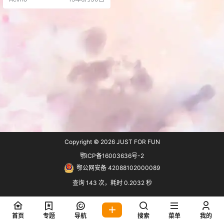
2098681[/hermit]
Copyright © 2026
JUST FOR FUN
鄂ICP备16003636号-2
鄂公网安备 42088102000089
查询 143 次，耗时 0.2032 秒
首页
专题
导航
搜索
菜单
我的