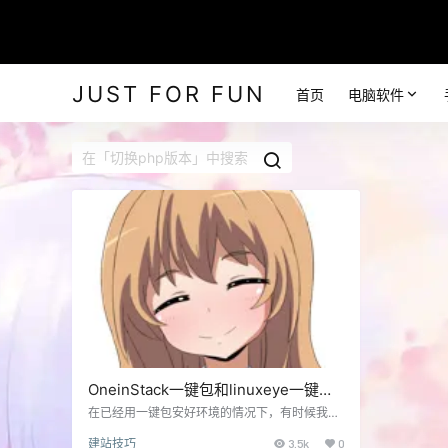
JUST FOR FUN
首页
电脑软件
OneinStack一键包和linuxeye一键包
切换php版本的方法
在已经用一键包安好环境的情况下，有时候我们
需要切换php版本，操作方法。 service php-fp
建站技巧
3.5k
0
m stop #先停掉php mv /usr/local/php{,_bk} #