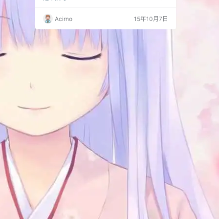
或者“rm -rf /usr/local/php{,_bk}”直接删掉目录
cd lnmp #重新进入lnmp安装文件解压的目录 ./i
Acirno
15年10月7日
nstall.sh #安装 要用的php选择y并进去选择需要
的版本，其余选择n，即…