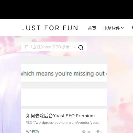
JUST FOR FUN
首页
电脑软件
如何去除后台Yoast SEO Premium的
输入key提示
找到“/wordpress-seo-premium/vendor/yoast/l
icense-manager/class-license-manager.php”
WP技巧
281
0
文件搜索： // show notice if license is invalid