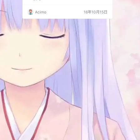
删除下列内容： <div class=”error”> <p><?ph
p printf( __( $message, $t…
Acirno
16年10月15日