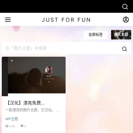
JUST FOR FUN
全部标签
图片主题
【汉化】漂亮免费
WordPress图片相册主题-
一款漂亮的图片主题，已汉化。 可
photos
惜的是缩略图需要手动设置而没有
WP主题
自动取首图。喜欢的可以自己改一
下。 汉化文件打包在主题里。 链
4.7k
0
接：https://pan.baidu.com/s/1dF0