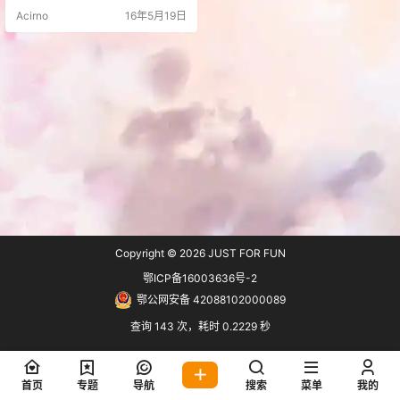
mkcp 密码：e6ny
Acirno
16年5月19日
Copyright © 2026
JUST FOR FUN
鄂ICP备16003636号-2
鄂公网安备 42088102000089
查询 143 次，耗时 0.2229 秒
首页
专题
导航
搜索
菜单
我的