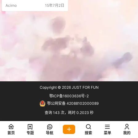
禁断恋爱故事。因前作而大受好评
Acirno
15年7月2日
的制作公司Noesis本次倾心打造的
作品是描写几位问题学生在登录SN
S（ソーシャル・ネットワーキン
グ・サイト）后发生的故事。在摸
索中蹒跚前进的青春恋爱故事就此
诞生！ 主人公和女主角们，是一群
缺乏沟通能…
Copyright © 2026
JUST FOR FUN
鄂ICP备16003636号-2
鄂公网安备 42088102000089
查询 143 次，耗时 0.2023 秒
首页
专题
导航
搜索
菜单
我的