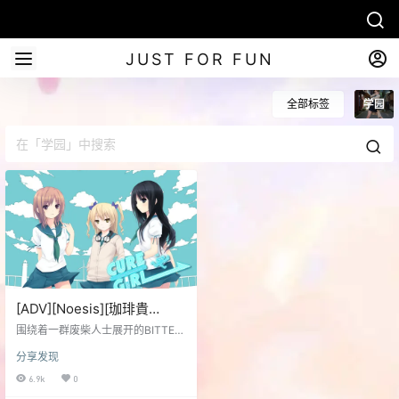
JUST FOR FUN
全部标签
学园
[ADV][Noesis][珈琲貴
族]Cure Girl汉化硬盘版
围绕着一群废柴人士展开的BITTER
&SWEET恋爱故事—— 前作『フリ
分享发现
フレ』描述的是一位不知人间险恶
的大小姐，偶然登录了一个交友网
6.9k
0
站后，和作为教师的主人公发生的