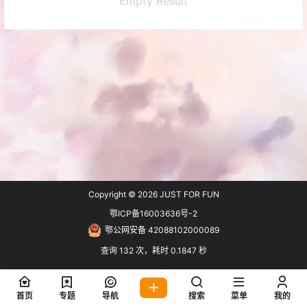
Empty Result
Copyright © 2026
JUST FOR FUN
鄂ICP备16003636号-2
鄂公网安备 42088102000089
查询 132 次，耗时 0.1847 秒
首页
专题
导航
搜索
菜单
我的