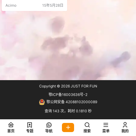
GM：Angelina PS：如果有字幕君
Acirno
15年5月28日
看到的话请帮忙在0‘4’‘120到2’7‘’00
0之间加个循环，需要代码弹幕授权
的话请私信戳死我，十分感谢！来
吧！丶(°∀°)Are you OK?(°∀°)ﾉ htt
ps://w…
Copyright © 2026
JUST FOR FUN
鄂ICP备16003636号-2
鄂公网安备 42088102000089
查询 143 次，耗时 0.1810 秒
首页
专题
导航
搜索
菜单
我的