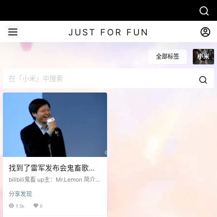
JUST FOR FUN
全部标签
小米
找到了雷军发布会鬼畜歌的
原版 丢出来安利一下
bilibili鬼畜 up主：Mr.Lemon 简介：
看了雷总的发布会整个人都RUOK
分享发现
了，学了这么多年的英语口音全回
不去了。虽然是英语歌，但我相信
9.5k
0
是个碰过英语书的肯定都能听懂。B