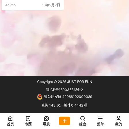
GIF 图像并保存。使用非常简单，只
Acirno
16年9月2日
需上下或左右调整主窗口大小，点
击图像捕获按钮即可。 特点： 易
用：捕获 GIF 图像非常简单，只要
选择一个屏幕位置，启动和停止即
可。 编辑：自带简易编辑器，可从
您捕获的 GIF 图像中删除…
Copyright © 2026
JUST FOR FUN
鄂ICP备16003636号-2
鄂公网安备 42088102000089
查询 143 次，耗时 0.4442 秒
首页
专题
导航
搜索
菜单
我的