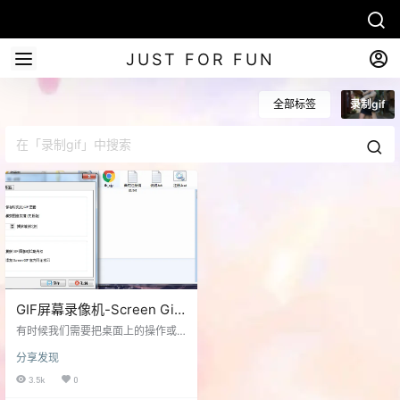
JUST FOR FUN
全部标签
录制gif
GIF屏幕录像机-Screen Gif
2016.10汉化版
有时候我们需要把桌面上的操作或
图像录成gif图像，这个小工具就派
分享发现
上用场了。 Screen GIF 是一款简单
易用、功能强大的 GIF 屏幕录制工
3.5k
0
具，允许您从屏幕的任意位置捕获