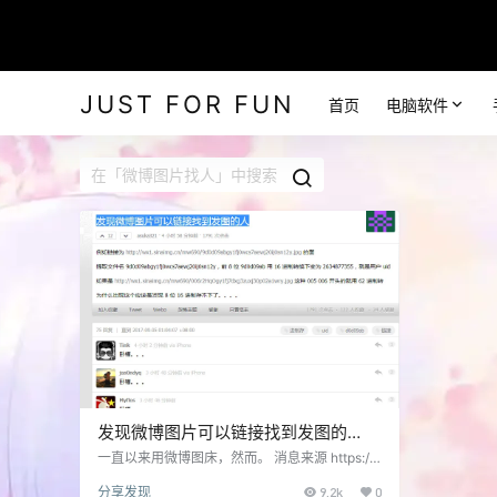
JUST FOR FUN
首页
电脑软件
发现微博图片可以链接找到发图的
人。。。
一直以来用微博图床，然而。 消息来源 https://
www.v2ex.com/t/388152 然后马上有了反查
分享发现
9.2k
0
器。 https://i-meto.com/weibo-pic-author/ 骚