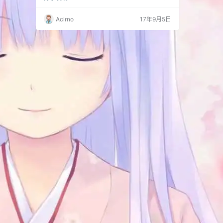
年们，不去1024帖子里找源么ヽ(≧□≦)ノ
Acirno
17年9月5日