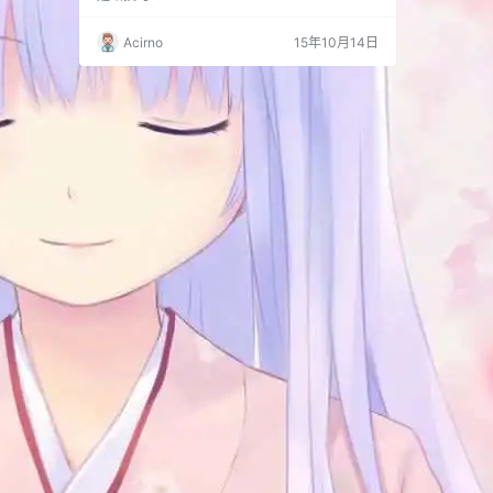
发请求同一文章页面持续4分钟（此页面下方前
几天放的代码显示单页50次查询）0.43％的失
Acirno
15年10月14日
败率 看来确实需要考虑给博客挪个窝了。目前博
客使用的是namecheap的空间（美国）唯二的
好处是不限流量（但是io最大1.5M/s）和空间大
（20G），其他的…