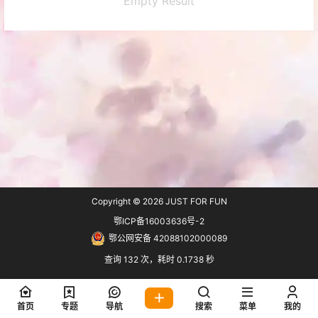
Empty Result
Copyright © 2026
JUST FOR FUN
鄂ICP备16003636号-2
鄂公网安备 42088102000089
查询 132 次，耗时 0.1738 秒
首页
专题
导航
搜索
菜单
我的