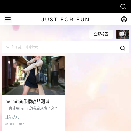
JUST FOR FUN
全部标签
测试
hermit音乐播放器测试
一直使用hermit的我自从换了这个主
题后就很悲剧的发现播放器样式和
建站技巧
网站主题样式有冲突，就是网站是
暗色系然后播放器没有暗色系样式
395
0
导致播放列表 歌曲名什么的完全看