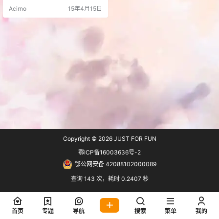
不见。 前段时间去牧风博客说明了
Acirno
15年4月15日
下这个问题 然后大大表示更新后会
加上暗色系主题，然后在来看看行
不行 然而并没有什么用 [hermit aut
o="0" loop="0" unexpand="…
Copyright © 2026
JUST FOR FUN
鄂ICP备16003636号-2
鄂公网安备 42088102000089
查询 143 次，耗时 0.2407 秒
首页
专题
导航
搜索
菜单
我的