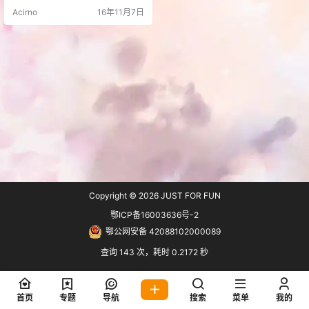
案和皮肤 相关文章 多种文章类型：
Acirno
16年11月7日
标准，图像，视频，音频，引用，
链接或画廊 自定义背景 瀑布流布局
图片灯箱 页面地址二维码 子主题支
持 文章点评评分 图像复制保护功能
前端登陆与注册页面 无限加载 自定
义瀑布流广告位展示方案 评分功能
aja…
Copyright © 2026
JUST FOR FUN
鄂ICP备16003636号-2
鄂公网安备 42088102000089
查询 143 次，耗时 0.2172 秒
首页
专题
导航
搜索
菜单
我的