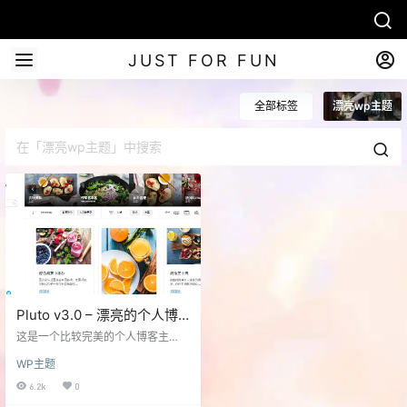
JUST FOR FUN
全部标签
漂亮wp主题
Pluto v3.0 – 漂亮的个人博
客瀑布流图片WordPress主
这是一个比较完美的个人博客主
题
题，漂亮精致，有前端登陆注册功
WP主题
能，也有完善的广告位机制。 响应
式布局 完美兼容主流浏览器 支持视
6.2k
0
网膜高分辨率设备 多种主题配色方