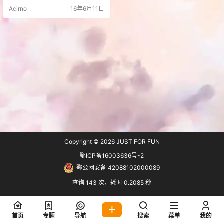
用的免费小工具，能够让用户控制W
Acirno
16年6月11日
indows 7或者Windows 8.1是否升级
为Windows 10. Never 10非常傻
瓜，即使没有太多的电脑使用经验
也可以轻松操作。而且Never …
Copyright © 2026
JUST FOR FUN
鄂ICP备16003636号-2
鄂公网安备 42088102000089
查询 143 次，耗时 0.2085 秒
首页
专题
导航
搜索
菜单
我的