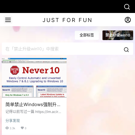
JUST FOR FUN
全部标签
禁止升级win10
简单禁止Windows强制升级
Win10的软件-Never 10
记得以前写过一篇 https://im.acirn
o.com/636.html 来讲怎么去除烦人
分享发现
的Windows 10推送更新图标 现在只
需要下在个软件就可以轻松解决这
3.3k
0
个问题了。 Never 10是一个简单易