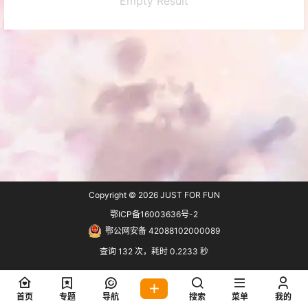
Empty Result
Copyright © 2026
JUST FOR FUN
鄂ICP备16003636号-2
鄂公网安备 42088102000089
查询 132 次，耗时 0.2233 秒
首页
专题
导航
搜索
菜单
我的