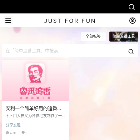
JUST FOR FUN
全部标签
简单追番工具
安利一个简单好用的追番工
具 ( ›´ω`‹ )-「鲁迅追番」
卜卜口大神又为各位宅友制作了一
款好用的追番工具-「鲁迅追番」--
分享发现
我即使是死了、钉在棺材里，也要
在墓里用腐朽的声带喊出… 地址 htt
6.5k
0
ps://luxun.pro 我即使是死了、钉在