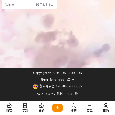
棺材里， 也要在墓里用腐朽的声带
Acirno
16年4月16日
喊出… 鲁迅追番是一个简单的（自
用）追番工具，在鲁迅追番可以追
番、看番、评番。 windows客户端
使用 Electron 开发的本地客户端
「发布地址：https://luxun.pr…
Copyright © 2026
JUST FOR FUN
鄂ICP备16003636号-2
鄂公网安备 42088102000089
查询 143 次，耗时 0.2041 秒
首页
专题
导航
搜索
菜单
我的