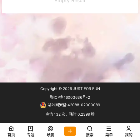
Empty Result
Copyright © 2026
JUST FOR FUN
鄂ICP备16003636号-2
鄂公网安备 42088102000089
查询 132 次，耗时 0.2399 秒
首页
专题
导航
搜索
菜单
我的