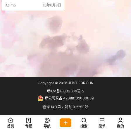
来实现自动添加水印。 wp后台添加
Acirno
16年6月8日
该插件后启用即可，可以自由设置
文字和图片水印，图片格式建议使
用透明背景的png格式，可自行使用
PS等各种修图软件制作。 官方下
载：DX-Watermark 官方地址：DX-
Waterm…
Copyright © 2026
JUST FOR FUN
鄂ICP备16003636号-2
鄂公网安备 42088102000089
查询 143 次，耗时 0.2252 秒
首页
专题
导航
搜索
菜单
我的