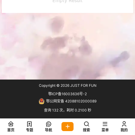
Empty Result
Copyright © 2026
JUST FOR FUN
鄂ICP备16003636号-2
鄂公网安备 42088102000089
查询 132 次，耗时 0.2100 秒
首页
专题
导航
搜索
菜单
我的