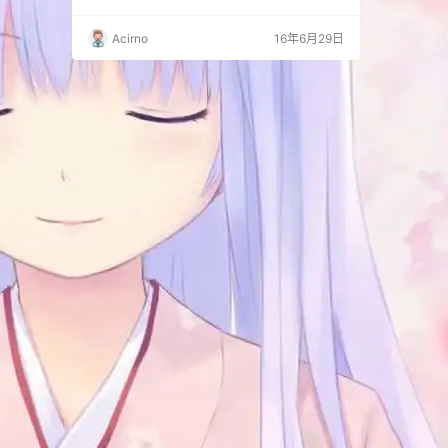
运行库和游戏支持库并打包分享，免去了四处寻
找的麻烦。 一、微软运行库 1.【必装】微软常用
Acirno
16年6月29日
运行库合集 2.【必装】NET Framework 框架 3.
【必装】网页浏览支持 二、游戏运行库 1.【必
装】DirectX 2.【必装】本地游戏专用 3.【选
装】网页游戏专用 4…