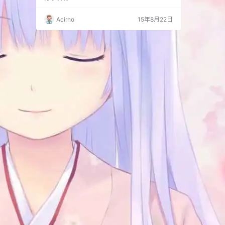
L】则代表着乐队作品的曲风将以“金属乐”为
主，两者合二为一给人全新的冲击力和感官体
Acirno
15年8月22日
验，制作人更是赋予乐队能够“诞生新的金属乐
流派”的寓意。代表色是红色和黑色，标志是一
头狐狸，故自称为“狐狸教”。官方粉丝成为“THE
ONE”，可自称为“教徒”，教主为Su…