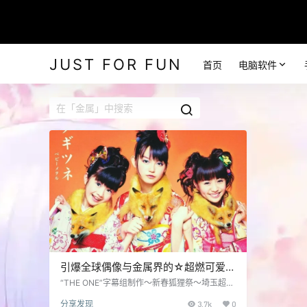
JUST FOR FUN
首页
电脑软件
引爆全球偶像与金属界的☆超燃可爱金
属「2015 BABYMETAL 新春狐狸祭」
“THE ONE”字幕组制作～新春狐狸祭～埼玉超级
竞技场演唱会，参与人数2万人||【BABYMETA
双语字幕
分享发现
3.7k
0
L】其中的【BABY】象征着可爱，而【META