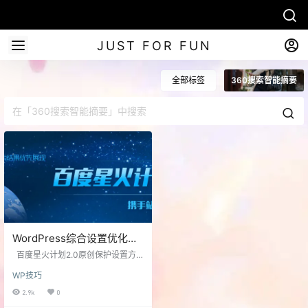
JUST FOR FUN
全部标签
360搜索智能摘要
WordPress综合设置优化百
度星火计划2.0原创保护和
百度星火计划2.0原创保护设置方
360搜索智能摘要
法 百度星火计划2.0项目的意义：
WP技巧
1、对于有转载的原创网页，百度会
从众多相同内容中识别出原创网
2.9k
0
页，使之在搜索结果中的排序不被