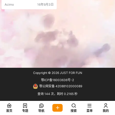
对应的转载网页超越； 2、对于通过
Acirno
16年9月3日
百度站长平台主动推送的原创数
据，我们在识别成功后，会在搜索
结果处进行“原创”标记 ，进一步凸
显原创内容的价值，为原创者正
名。 具体的可以看这里：https://zh
anzhang.baidu.c…
Copyright © 2026
JUST FOR FUN
鄂ICP备16003636号-2
鄂公网安备 42088102000089
查询 144 次，耗时 0.2165 秒
首页
专题
导航
搜索
菜单
我的