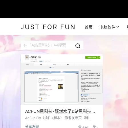
JUST FOR FUN
首页
电脑软件
ACFUN黑科技-既然水了b站黑科技当
然也要水A站黑科技
AcFun Fix（插件+脚本） 作者发布页（脚
本）：https://www.talkshowcn.com/js/acfunfi
分享发现
4.4k
0
x.html chrome插件：点击进入 油猴脚本的版本