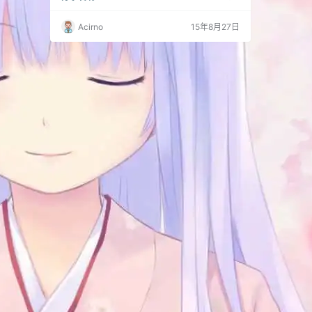
(测试)：https://www.talkshowcn.com/js/acfun
fix.user.js 安装条件同上篇文章 该插件能实现以
Acirno
15年8月27日
下超强功能： 1. 解决“错误：不支持的视频源”问
题 2. 可以讲非AC播放器…