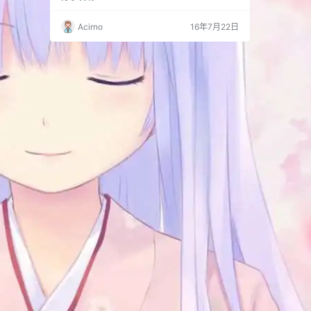
设计套装 功能&特点： 集成俄罗斯 PaintR 最新
编译/制作 AMTEmu 绿化补丁确保绿色程序运行
Acirno
16年7月22日
稳定性； 强制使用简体中文语言界面，避免其他
多国语言设置干扰； 主程序及其目录不做过多删
减，确保主要功能模块完整性； 删除公共目录 A
AM Up…