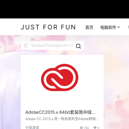
JUST FOR FUN
首页
电脑软件
AdobeCC2015.x 64bit套装简中绿色
版
Adobe CC 2015.x 是一款由美利坚Adobe跨国电
脑软件系统公司推出的包含平面设计、音频创
分享发现
786
0
作、影片编辑、网页开发等高端应用的云端工程