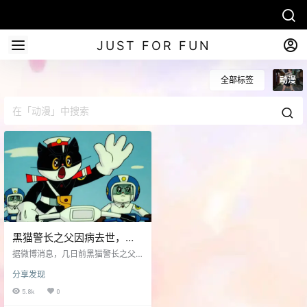
JUST FOR FUN
全部标签
动漫
黑猫警长之父因病去世，附
《黑猫警长》全集下载
据微博消息，几日前黑猫警长之父
去世 微博原文 中国配音网微博：本
分享发现
站消息 黑猫警长之父诸志祥老师因
病在上海瑞金医院逝世，享年74
5.8k
0
岁。 诸志祥老师1968年开始发表作