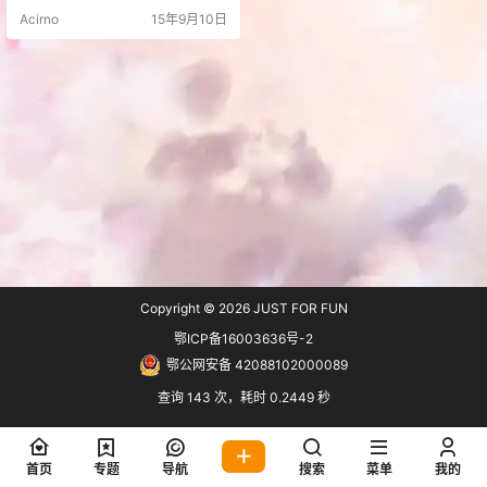
品 著有童话《八戒回乡》《黑猫警
Acirno
15年9月10日
长》《黑猫警长与外星人》等。
《黑猫警长》曾获全国第一届优秀
儿童文学奖。 诸志祥老师千古，您
留下的黑猫警长经典形象将永生。
哎，童年的回忆啊，老先生走了，
回顾经典，早期中国动画真是百花
齐放 大家一起来回味一…
Copyright © 2026
JUST FOR FUN
鄂ICP备16003636号-2
鄂公网安备 42088102000089
查询 143 次，耗时 0.2449 秒
首页
专题
导航
搜索
菜单
我的