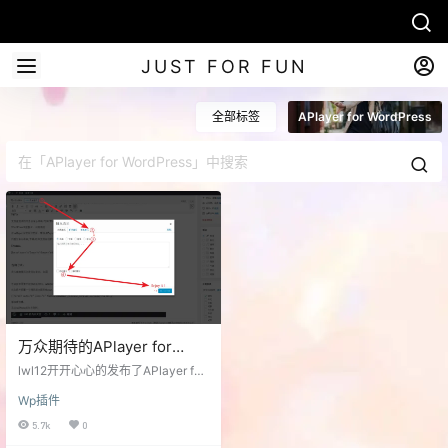
JUST FOR FUN
全部标签
APlayer for WordPress
万众期待的APlayer for
WordPress！- Hermit X
lwl12开开心心的发布了APlayer for
WordPress！- Hermit X，非常漂亮
Wp插件
哦，推荐使用。 Hermit X，使用 AP
layer 前端播放器，新版网易云音乐
5.7k
0
解析模块 & LWL API & Hermit 后端