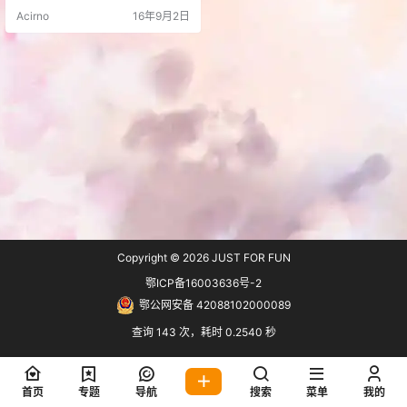
支持的全新 WordPress 播放器 现已
Acirno
16年9月2日
发布！ 特性： 支持直接调用网易云
音乐单曲/专辑/歌单/电台，虾米音
乐单曲/专辑/精选集以及本地音乐
W…
Copyright © 2026
JUST FOR FUN
鄂ICP备16003636号-2
鄂公网安备 42088102000089
查询 143 次，耗时 0.2540 秒
首页
专题
导航
搜索
菜单
我的