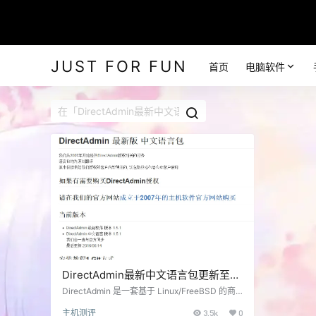
JUST FOR FUN
首页
电脑软件
DirectAdmin最新中文语言包更新至
1.501 By主机软件hostsoft
DirectAdmin 是一套基于 Linux/FreeBSD 的商
业主机管理系统 ，提供 Web 界面 来简化操作 一
主机测评
3.5k
0
般自用或者卖主机使用的 。 下载见 Github http