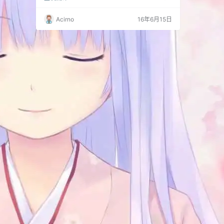
s://github.com/ninetian/diretcadmin-chinese-
lang 因为一些原因 Git 上可能会延期更新 前前后
Acirno
16年6月15日
后这个语言包更新了好多年了 以前一直内部使用
现在彻底公开 相信可以节省大家时…