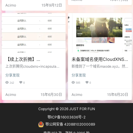
现，居然日本不止两个段哦 —–高能
了，我网站cdn用的是国内安全保国
Acirno
15年9月12日
开始—– 45.64.64.1 香港大学 103.2
外云加速，关掉安全保后果然好
8.251.1 新加坡 103.28.250.1 日本 1
了。 查了下放在安全保上的其他
03.28.249.1 日本 103.28.248.1 新
站，都没有问题，估计就博客这个
加坡…
节点死了.妈的果然安全保分配的单
节点不可靠。 云加速虽然不快但是
套壳的cf连国内也是有几个点的，起
码不会全站挂吧，incaps…
【续上次折腾】
未备案域名使用CloudXNS
cloudxns+incapsula多ip自
进行分区cdn(一次蛋疼的折
上次折腾完cloudxns+incapsula
新撸到了一个域名maode.xyz。然
动分区cdn【附ip表】
+安全保后，陆续出现几次安全保掉
腾)
而并木有备案，于是能选择的cdn就
分享发现
分享发现
了的情况。这个锅应该是安全保的
剩不下多少了，但是以前试cdn的时
接入检测背。 然后把几个可能是安
候发现有时候不同cdn在各个地区的
242
0
585
0
全保检测服务所在地的cnd在xns里
表现不一样，这时就想要是能同时
单独指向安全保cname弄好后放着
用多个cdn并能详细指定哪个地区使
Acirno
15年6月30日
Acirno
15年6月20日
看了几天，还是感觉不太爽，而且
用哪种cdn就好了。 想到就做。 1：
安全保晚上总有几个地区慢一点，
先把域名绑个空间，装个程序，简
想起来上次折腾之后抽空弄了一大
单设置下，从博客复制几篇文章过
Copyright © 2026
JUST FOR FUN
堆incapsula各地ip而www域名只加
去给首页填点内容（实际上折腾了
了日本ip，于是准备把www的域名
半天跑去搞logo了），然后下个插
鄂ICP备16003636号-2
把这些ip都塞进去看看…
件cos-html-cache把页…
鄂公网安备 42088102000089