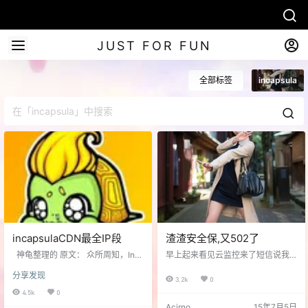
JUST FOR FUN
全部标签
incapsula
incapsulaCDN最全IP段
渣渣安全保,又502了
神龟整理的 原文： 众所周知，Inc
早上起来看见云监控来了短信说我
apsula的cdn在接入之后是可以A解
全站挂了（502），我还以为是服务
分享发现
析的，但是现在市面上的段子都不
器出了问题。结果上网看却可以
3.2k
0
全 我画花了一天的时间，整理的全
开，仔细看看原来我浏览器全局代
4.5k
0
部incapsula的cdnip段。结果发
理了。。。。 关掉代理果然上不
Acirno
15年7月5日