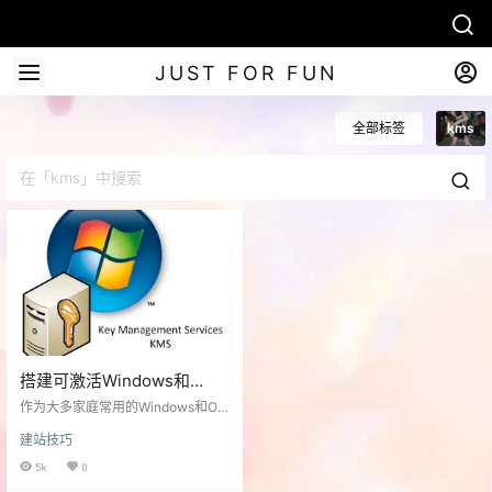
JUST FOR FUN
全部标签
kms
搭建可激活Windows和
Office的KMS服务器
作为大多家庭常用的Windows和Offi
ce，想买正版又心有余而力不足。
建站技巧
然而不用又不行，那么可以自己搭
建一个KMS服务器来激活。（稍许
5k
0
无耻） KMS即Key Management S