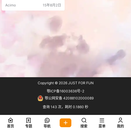
ervice，可以轻松创建和控制用于加
Acirno
15年8月2日
密数据的加密密钥。 今天说下如何
利用Python在非微软系统的VPS搭
建一个可用的KMS服务器。（Emul
ated KMS Servers on non-Windo
ws plat…
Copyright © 2026
JUST FOR FUN
鄂ICP备16003636号-2
鄂公网安备 42088102000089
查询 143 次，耗时 0.1860 秒
首页
专题
导航
搜索
菜单
我的