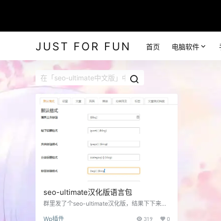
JUST FOR FUN
首页
电脑软件
seo-ultimate汉化版语言包
群里发了个seo-ultimate汉化版，结果下下来之
后发现汉化过了头把『blog』『post』『catego
Wp插件
319
0
ry』等等全中文了。结果开启标题标签重写后网