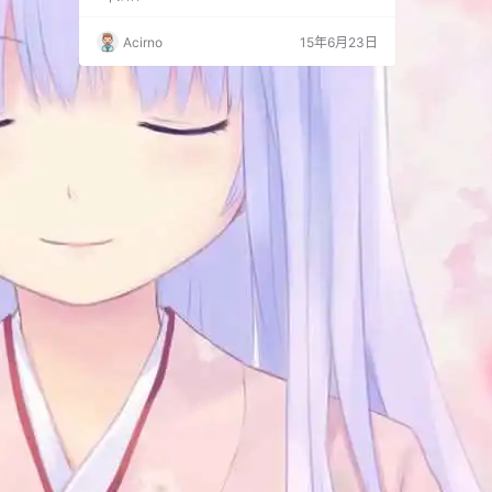
站标签全是『文章』『网站』/『标签』『网站』
的样子了，于是百度了下把汉化包重新搞了下，
Acirno
15年6月23日
插件就不上了，毕竟老更新，直接去wp搜了安
吧，然后替换文件就行了，我看了下刚弄的是7.
6.5.6版本，以后变化不大应该都能用。另外这个
汉化似乎并不完全，有不少机…