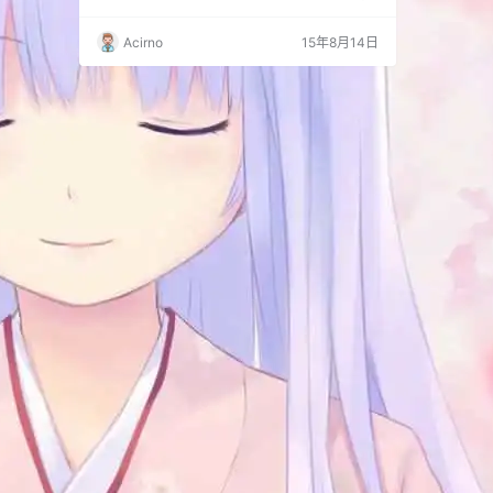
Legacy_of_Lunatic_Kingdom.正式版]
附带文档已经汉化，对话可查看Wiki页面。 下载
1：链接: https://pan.baidu.com/s/1eQ1z9f0 密
Acirno
15年8月14日
码: 465r 下载2：thbwiki下载发布页面（推荐）
杀马特画…