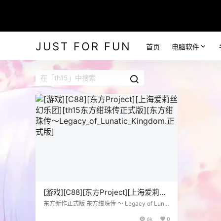
JUST FOR FUN
首页
电脑软件
[游戏][C88][东方Project][上海爱莉丝
幻乐团][th15东方绀珠传正式版][东方
东方新作正式版 东方绀珠传 ～ Legacy of Lunat
ic Kingdom. 上海爱丽丝幻乐团 同人游戏 Comic
绀珠传～
6k
0
Market88发布 Wiki介绍 THBWiki页面 说明信息