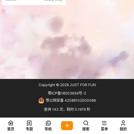
色风格，不依赖任何前端框架 WP版
本 4.1+ 支持浏览器 兼容IE8+、 Fire
fox、Chrome、Opera、Safari等主
流浏览器及大部分移动浏览器 语言
中文 集成小工具 最新文章、本站推
荐、热评文章、热门文章、相…
Copyright © 2026
JUST FOR FUN
鄂ICP备16003636号-2
鄂公网安备 42088102000089
查询 143 次，耗时 0.1976 秒
首页
专题
导航
搜索
菜单
我的