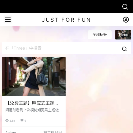
JUST FOR FUN
全部标签
Three
【免费主题】响应式主题
Three
闲逛时看到上次模仿知更鸟主题做
了MFBegin的那位又出了个主题，
看了下挺好的，于是搬过来收藏。
3.5k
0
版本 1.0 颜色风格 CSS3+HTML
5、扁平化、响应式设计、自定义颜
Acirno
15年8月6日