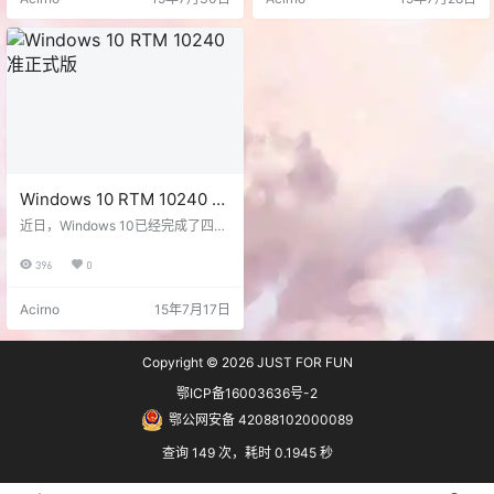
QR9VK-WTVCK 专业版 安装密钥：
这款即将发布的新系统中使用传统
VK7JG-NPHTM-C97JM-9MPGT-
的开始菜单，那么Classic Shell不
3V66T 专业版 激活密钥：W269N-
失为一个很好的选择，它不仅功能
WFGWX-YVC9B-4J6C9-T83GX
完善，而且最重要还是免费的。Win
下载 Win10正式版32位…
dows 8抛弃开始菜单起就争议不
断，也催生了一大批…
Windows 10 RTM 10240 准
正式版
近日，Windows 10已经完成了四个
候选正式版，RTM可能随时脱颖而
来。而今天，微软已向Windows Ins
396
0
ider 测试用户推送Windows 10 RT
M Build 10240，所有分支都可获取
Acirno
15年7月17日
更新，本次发布的并不是微软ISO官
方镜像，估计此次目的只是为了测
试后续的Windows10正式版升级推
Copyright © 2026
JUST FOR FUN
送和安装情况。 现在@WZor爆料大
神已拿到ISO镜像，本站已经分流下
鄂ICP备16003636号-2
载。Win10 Bui…
鄂公网安备 42088102000089
查询 149 次，耗时 0.1945 秒