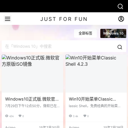
JUST FOR FUN
全部标签
Windows 10
Windows10正式版.微软官方
Win10开始菜单Classic
原版ISO镜像
Shell 4.2.3
7月29日下午12点50分，微软已在
lassic Shell，免费经典的开始菜单
MSDN订阅网站中发布了Win10正
增强工具。今天，Classic Shell 4.
式版镜像，包括家庭版、专业版、
2.3 RC 候选版来啦！这次主要改进
434
0
3.4k
0
教育版和企业版。 密钥 专业版、
了Windows10支持，在Windows 1
家庭版：VTNMT-2FMYP-QCY43-
0 RTM版上完美运行！如果你想在
Acirno
15年7月30日
Acirno
15年7月28日