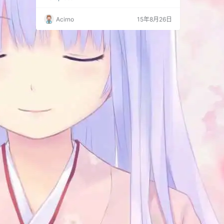
换，就没怎么在意，今天在知更鸟上看到了bug
原因和修正方法，于是修复后顺手搬过来。 这个
Acirno
15年8月26日
bug并非WP程序本身的问题，而是制作汉化中文
版本的人“一时疏忽”，中文语言文件有strong标
签没有闭合造成的，这个问题出现在admin-zh_
CN.po文件，这句汉化上： 原…