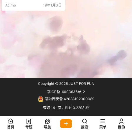
nt); return $content;…
Acirno
19年1月3日
Copyright © 2026
JUST FOR FUN
鄂ICP备16003636号-2
鄂公网安备 42088102000089
查询 141 次，耗时 0.2293 秒
首页
专题
导航
搜索
菜单
我的