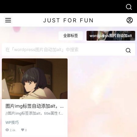
JUST FOR FUN
全部标签
wordpress图片自动加alt
图片img标签自动添加alt，
title属性
//图片img标签添加alt，title属性 fu
nction imagesalt($content) { glob
WP技巧
al $post; $pattern = "//i"; $replace
ment = ''; $content = preg_replac
2.6k
0
e($pattern, $replacement, $conte