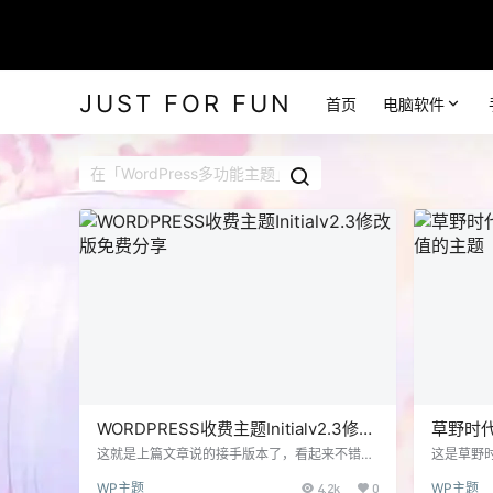
JUST FOR FUN
首页
电脑软件
WORDPRESS收费主题Initialv2.3修改
草野时代I
版免费分享
的主题
这就是上篇文章说的接手版本了，看起来不错，
这是草野时
值得使用。 Initial主题原作者柳飘清枫，但是在
的好像是v
WP主题
4.2k
0
WP主题
一年多前（已接近两年），作者无端“失踪”，官
了，网站