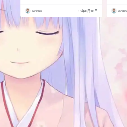
网也丢失，所有资源消失于网络于是dujin决定接
在QQ群
手更新。 Initial主题功能简介 Initial 2.2功能简介
享，呆会
Acirno
16年6月16日
Acirn
强大的响应式设计 精美的扁平化风格 12种主页
之间的产
搭配 首页幻灯片展示 百度SEO优化测试满分 独
下，免费
立媒体分享展示 自带10个小工具 使用Icon F…
来也应该
新的，但两者