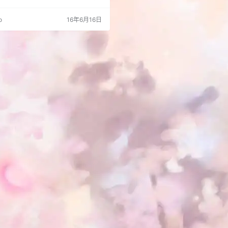
灌水的时候听到人说要接手改免费分
看看去。 消费版是介于免费版和收费版
o
16年6月16日
物，算是中性的，不温不火大家爱护一
版经过几次小BUG修改，基本温度，将
不会怎么更新，消费版和收费版都会更
之间有些区别。 链接：https://p…