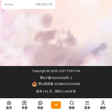
p后台搜索email-templates安装 也
Acirno
16年5月31日
可点击：https://wordpress.org/plu
gins/email-templates/ 下载
Copyright © 2026
JUST FOR FUN
鄂ICP备16003636号-2
鄂公网安备 42088102000089
查询 143 次，耗时 0.4038 秒
首页
专题
导航
搜索
菜单
我的