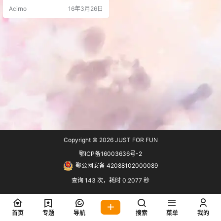
s Update URLs这个插件来简单的修
Acirno
16年3月26日
改域名。 插件安装：wp后台搜 Velv
et Blues Update URLs 安装。
Copyright © 2026
JUST FOR FUN
鄂ICP备16003636号-2
鄂公网安备 42088102000089
查询 143 次，耗时 0.2077 秒
首页
专题
导航
搜索
菜单
我的