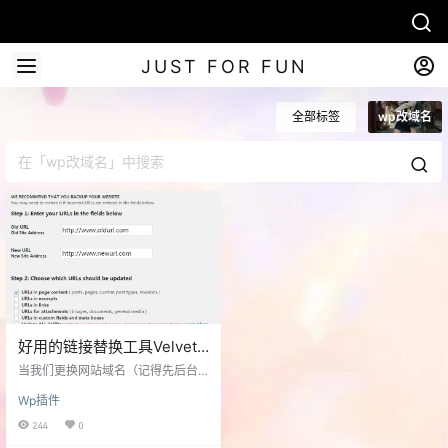
JUST FOR FUN
全部标签
wp改域名
好用的链接替换工具Velvet
Blues Update URLs
当我们更换网站域名（记得先后台
修改主域名再搬家哦，不然连后台
Wp插件
都进不去，只能改数据库了）或者
网站资源的域名有更改时比如换图
244
0
床或者上https，可以用Velvet Blue