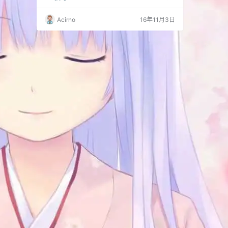
= '%s'; $text['search'] = '搜…
Acirno
16年11月3日