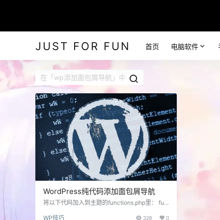
JUST FOR FUN
首页
电脑软件
WordPress纯代码添加面包屑导航
将以下代码加入到主题的functions.php里： fun
ction My_breadcrumbs() { /* === OPTIONS =
WP技巧
328
0
== */ $text['home'] = '首页'; $text['category']