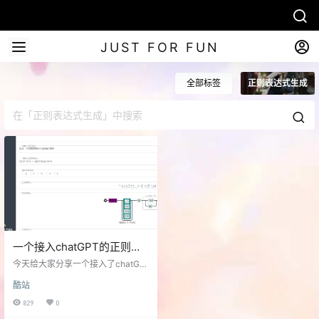
JUST FOR FUN
全部标签
正则表达式生成
一个接入chatGPT的正则表
达式可视化生成工具网站-
今天给大家分享一个接入了chatGP
visualRegex
T 的正则表达式生成工具，可以方便
酷站
的帮助大家生成需要的正则表达
式。 地址：https://wangwl.net/sta
829
0
tic/projects/visualRegex visualRe