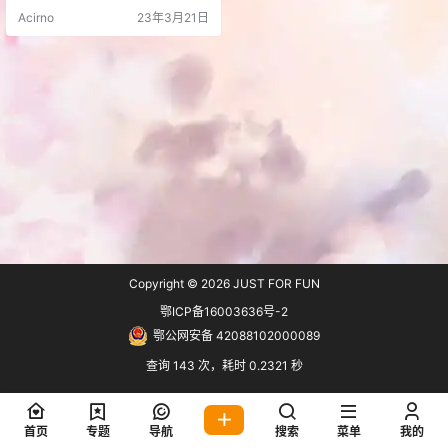
gex是一个「正则表达式可视化」生
Acirno
23年3月21日
成工具，可以语义化的 生成正则、
分析、测试正则语法及内容匹配，
收录常用正则有URL、邮箱、手机
号、身份证等。 并且在此基础上，
可以直接 在线测试、…
Copyright © 2026
JUST FOR FUN
鄂ICP备16003636号-2
鄂公网安备 42088102000089
查询 143 次，耗时 0.2321 秒
首页
专题
导航
搜索
菜单
我的