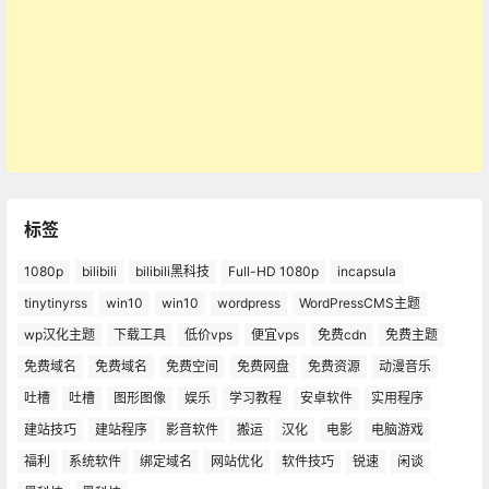
标签
1080p
bilibili
bilibili黑科技
Full-HD 1080p
incapsula
tinytinyrss
win10
win10
wordpress
WordPressCMS主题
wp汉化主题
下载工具
低价vps
便宜vps
免费cdn
免费主题
免费域名
免费域名
免费空间
免费网盘
免费资源
动漫音乐
吐槽
吐槽
图形图像
娱乐
学习教程
安卓软件
实用程序
建站技巧
建站程序
影音软件
搬运
汉化
电影
电脑游戏
福利
系统软件
绑定域名
网站优化
软件技巧
锐速
闲谈