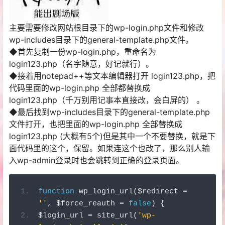
主要需要修改网站根目录下的wp-login.php文件和修改
wp-includes
目录下的
general-template.php文件。
◆首先复制一份wp-login.php，重命名为
login123.php
（名字随意，好记就行）。
◆接着用
notepad++
等文本编辑器打开 login123.php，把
代码里面的wp-login.php 全部都替换成
login123.php（千万别用记事本直接改，会白屏的） 。
◆最后找到
wp-includes
目录下的
general-template.php
文件打开，也把里面的wp-login.php 全部替换成
login123.php (大概有5个)但是其中一个不要替换，就是下
面代码里的这个，保留。如果连这个也改了，那么别人输
入
wp-admin
登录时也会跳转到正确的登录页面。
function
 wp_login_url
(
$redirect 
=
''
,
 $force_reauth 
=
false
)
{
$login_url 
=
 site_url
(
'wp-