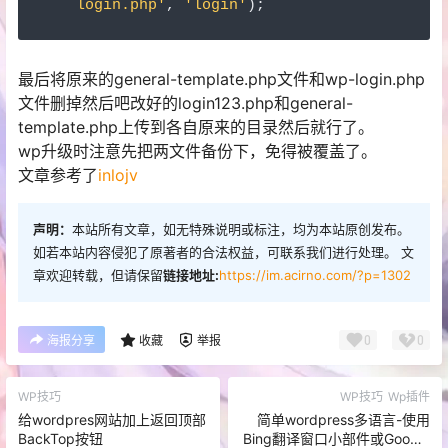
login.php'
,
'login'
);
最后将原来的general-template.php文件和wp-login.php
文件删掉然后吧改好的login123.php和general-
template.php上传到各自原来的目录然后就行了。
wp升级时注意先把两文件备份下，免得被覆盖了。
文章参考了
inlojv
声明：
本站所有文章，如无特殊说明或标注，均为本站原创发布。
如若本站内容侵犯了原著者的合法权益，可联系我们进行处理。 文
章欢迎转载，但请保留
链接地址:
https://im.acirno.com/?p=1302
0
0
海报分享
收藏
举报
WP技巧
WP技巧
Wp插件
给wordpres网站加上返回顶部
简单wordpress多语言-使用
BackTop按钮
Bing翻译窗口小部件或Google