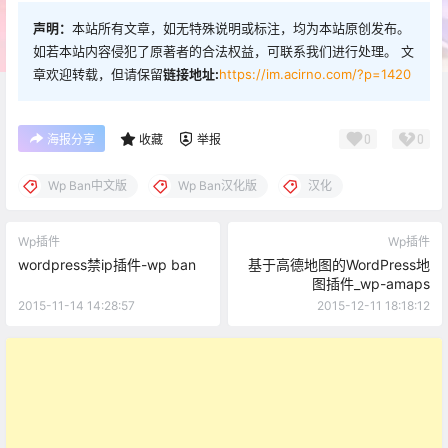
声明：
本站所有文章，如无特殊说明或标注，均为本站原创发布。
如若本站内容侵犯了原著者的合法权益，可联系我们进行处理。 文
章欢迎转载，但请保留
链接地址:
https://im.acirno.com/?p=1420
0
0
海报分享
收藏
举报
Wp Ban中文版
Wp Ban汉化版
汉化
Wp插件
Wp插件
wordpress禁ip插件-wp ban
基于高德地图的WordPress地
图插件_wp-amaps
2015-11-14 14:28:57
2015-12-11 18:18:12