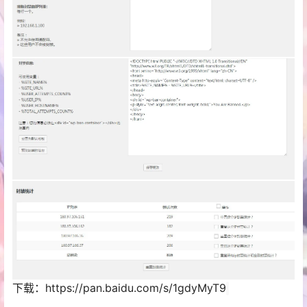
下载：https://pan.baidu.com/s/1gdyMyT9