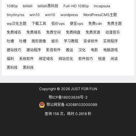
1080p
bilibili
bilibili黑科技
Full-HD 1080p
incapsula
tinytinyrss
win10
win10
wordpress
WordPressCMS主题
wp汉化主题
下载工具
低价vps
便宜vps
免费cdn
免费主题
免费域名
免费域名
免费空间
免费网盘
免费资源
动漫音乐
吐槽
吐槽
图形图像
娱乐
学习教程
安卓软件
实用程序
建站技巧
建站程序
影音软件
搬运
汉化
电影
电脑游戏
福利
系统软件
绑定域名
网站优化
软件技巧
锐速
闲谈
黑科技
黑科技
Copyright © 2026
JUST FOR FUN
鄂ICP备16003636号-2
鄂公网安备 42088102000089
查询 158 次，耗时 0.2618 秒