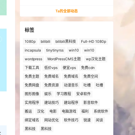
法安装win10、win11的解决方法
Ta的全部动态
标签
1080p
bilibili
bilibili黑科技
Full-HD 1080p
incapsula
tinytinyrss
win10
win10
wordpress
WordPressCMS主题
wp汉化主题
下载工具
低价vps
便宜vps
免费cdn
免费主题
免费域名
免费域名
免费空间
免费网盘
免费资源
动漫音乐
吐槽
吐槽
图形图像
娱乐
学习教程
安卓软件
实用程序
建站技巧
建站程序
影音软件
搬运
汉化
电影
电脑游戏
福利
系统软件
绑定域名
网站优化
软件技巧
锐速
闲谈
黑科技
黑科技
欢