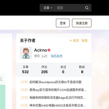
文章
登录
快速注册
关于作者
关注
私信
Acirno
博导
Lv7
钻石会员
文章
评论
关注
粉丝
532
205
0
8
[文章]
如何解决wordpress的文章ID不连续问题
[文章]
使用wp官方提供的图片CDN加速服务修复微
博图床
[文章]
电脑有网但微软浏览器Edge无法打开网页的
解决办法
[文章]
神舟优雅A460电脑HM55主板系列笔记本无