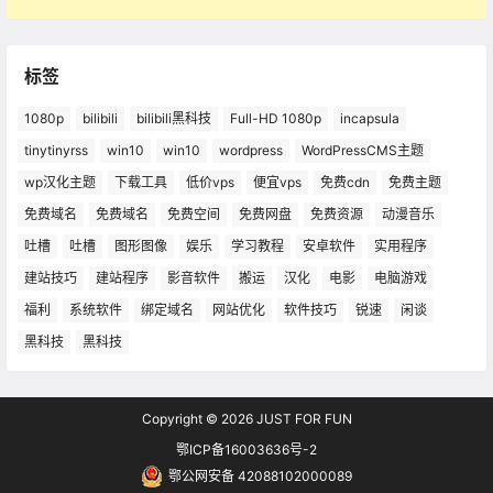
标签
1080p
bilibili
bilibili黑科技
Full-HD 1080p
incapsula
tinytinyrss
win10
win10
wordpress
WordPressCMS主题
wp汉化主题
下载工具
低价vps
便宜vps
免费cdn
免费主题
免费域名
免费域名
免费空间
免费网盘
免费资源
动漫音乐
吐槽
吐槽
图形图像
娱乐
学习教程
安卓软件
实用程序
建站技巧
建站程序
影音软件
搬运
汉化
电影
电脑游戏
福利
系统软件
绑定域名
网站优化
软件技巧
锐速
闲谈
黑科技
黑科技
Copyright © 2026
JUST FOR FUN
鄂ICP备16003636号-2
鄂公网安备 42088102000089