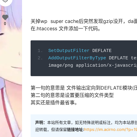
关掉wp super cache后突然发现gzip没
0
在.htaccess 文件添加一下代码。
SetOutputFilter
 DEFLATE
AddOutputFilterByType
 DEFLATE te
image
/
png application
/
x
-
javascri
第一句的意思是 文件输出定向到DEFLATE模块(
第二句的意思是设置要压缩的文件类型
其实还是插件最省事。
声明：
本站所有文章，如无特殊说明或标注，均为本站原
迎转载，但请保留
链接地址:
https://im.acirno.com/?p=1