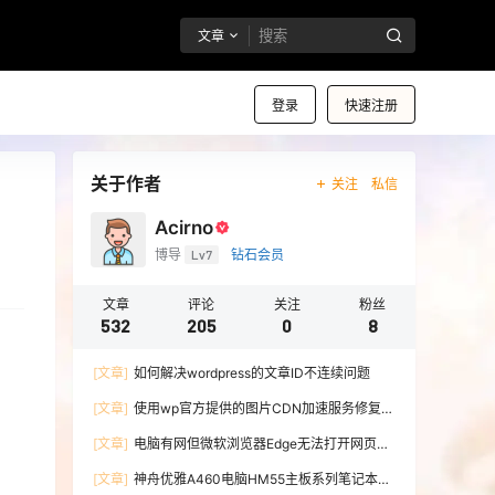
文章
登录
快速注册
关于作者
关注
私信
Acirno
博导
Lv7
钻石会员
文章
评论
关注
粉丝
532
205
0
8
[文章]
如何解决wordpress的文章ID不连续问题
[文章]
使用wp官方提供的图片CDN加速服务修复微
博图床
[文章]
电脑有网但微软浏览器Edge无法打开网页的
解决办法
[文章]
神舟优雅A460电脑HM55主板系列笔记本无