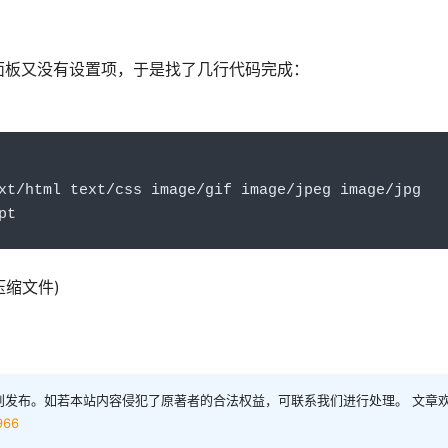
开，da面板又没有设置项，于是找了几行代码完成：
xt
/
html text
/
css image
/
gif image
/
jpeg image
/
jpg 
pt
压缩文件)
创发布。如若本站内容侵犯了原著者的合法权益，可联系我们进行处理。 文章
966