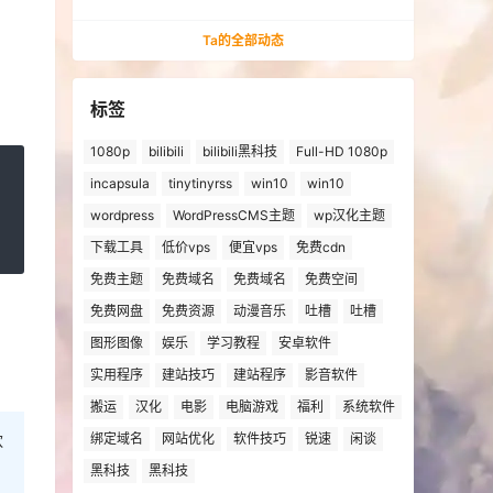
法安装win10、win11的解决方法
Ta的全部动态
标签
1080p
bilibili
bilibili黑科技
Full-HD 1080p
incapsula
tinytinyrss
win10
win10
wordpress
WordPressCMS主题
wp汉化主题
下载工具
低价vps
便宜vps
免费cdn
免费主题
免费域名
免费域名
免费空间
免费网盘
免费资源
动漫音乐
吐槽
吐槽
图形图像
娱乐
学习教程
安卓软件
实用程序
建站技巧
建站程序
影音软件
搬运
汉化
电影
电脑游戏
福利
系统软件
绑定域名
网站优化
软件技巧
锐速
闲谈
欢
黑科技
黑科技