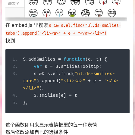
在 embed.js 里搜索
s && s.el.find("ul.ds-smilies-
tabs").append("<li><a>" + e + "</a></li>")
找到
S
.
addSmilies 
=
function
(
e
,
 t
)
{
var
 s 
=
 S
.
smiliesTooltip
;
    s 
&&
 s
.
el
.
find
(
"ul.ds-smilies-
tabs"
).
append
(
"<li><a>"
+
 e 
+
"</a>
</li>"
),
    S
.
smilies
[
e
]
=
 t
},
这个函数即用来显示表情框里的每一种表情
然后修改添加自己的选择条件