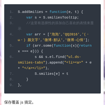
S
.
addSmilies 
=
function
(
e
,
 t
)
{
var
 s 
=
 S
.
smiliesTooltip
;
//这里有选择性的添加自己喜欢的表情来显
示
var
 arr 
=
[
'泡泡'
,
'QQ2016'
,
'(・
ω・) 颜文字'
,
'微博-默认'
,
'微博-心情'
];
if
(
arr
.
some
(
function
(
x
){
return
x 
===
 e
}))
{
        s 
&&
 s
.
el
.
find
(
"ul.ds-
smilies-tabs"
).
append
(
"<li><a>"
+
 e 
+
"</a></li>"
),
        S
.
smilies
[
e
]
=
 t
}
},
保存覆盖 js 搞定。