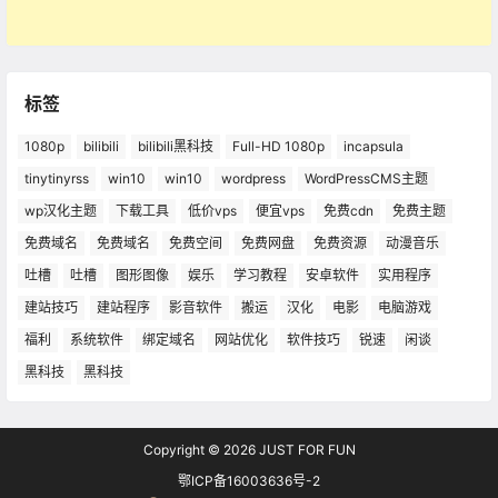
标签
1080p
bilibili
bilibili黑科技
Full-HD 1080p
incapsula
tinytinyrss
win10
win10
wordpress
WordPressCMS主题
wp汉化主题
下载工具
低价vps
便宜vps
免费cdn
免费主题
免费域名
免费域名
免费空间
免费网盘
免费资源
动漫音乐
吐槽
吐槽
图形图像
娱乐
学习教程
安卓软件
实用程序
建站技巧
建站程序
影音软件
搬运
汉化
电影
电脑游戏
福利
系统软件
绑定域名
网站优化
软件技巧
锐速
闲谈
黑科技
黑科技
Copyright © 2026
JUST FOR FUN
鄂ICP备16003636号-2